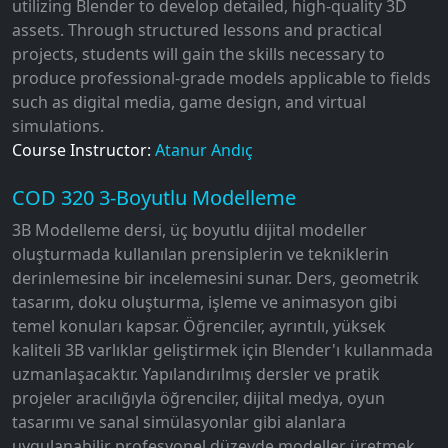
utilizing Blender to develop detailed, high-quality 3D
assets. Through structured lessons and practical
projects, students will gain the skills necessary to
produce professional-grade models applicable to fields
such as digital media, game design, and virtual
simulations.
Course Instructor:
Atanur Andıç
COD 320 3-Boyutlu Modelleme
3B Modelleme dersi, üç boyutlu dijital modeller
oluşturmada kullanılan prensiplerin ve tekniklerin
derinlemesine bir incelemesini sunar. Ders, geometrik
tasarım, doku oluşturma, işleme ve animasyon gibi
temel konuları kapsar. Öğrenciler, ayrıntılı, yüksek
kaliteli 3B varlıklar geliştirmek için Blender'ı kullanmada
uzmanlaşacaktır. Yapılandırılmış dersler ve pratik
projeler aracılığıyla öğrenciler, dijital medya, oyun
tasarımı ve sanal simülasyonlar gibi alanlara
uygulanabilir profesyonel düzeyde modeller üretmek